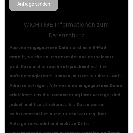
Anfrage senden
WICHTIGE Informationen zum
Datenschutz
Aus den eingegebenen Daten wird eine E-Mail
erstellt, welche an uns gesendet und gespeichert
wird. Dazu und um auch entsprechend auf Ihre
Anfrage reagieren zu können, müssen wir Ihre E-Mail-
Adresse abfragen. Alle weiteren eingegebenen Daten
erleichtern uns die Beantwortung ihrer Anfrage, sind
jedoch nicht verpflichtend. Ihre Daten werden
selbstverständlich nur zur Beantwortung Ihrer
Anfrage verwendet und nicht an Dritte