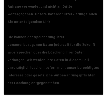
Anfrage verwendet und nicht an Dritte
weitergegeben. Unsere Datenschutzerklärung finden
Sie unter folgendem Link:
Datenschutzerklärung
Sie können der Speicherung Ihrer
personenbezogenen Daten jederzeit für die Zukunft
widersprechen oder die Löschung Ihrer Daten
verlangen. Wir werden Ihre Daten in diesem Fall
unverzüglich löschen, sofern nicht unser berechtigtes
Interesse oder gesetzliche Aufbewahrungspflichten
der Löschung entgegenstehen.