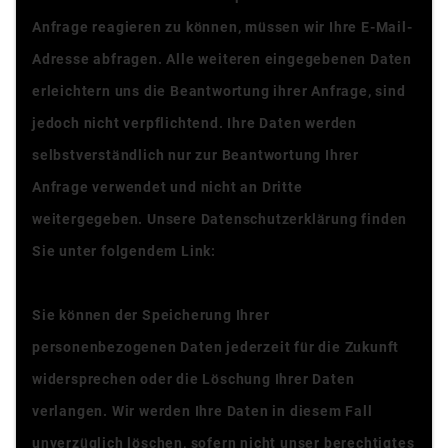
Anfrage reagieren zu können, müssen wir Ihre E-Mail-
Adresse abfragen. Alle weiteren eingegebenen Daten
erleichtern uns die Beantwortung ihrer Anfrage, sind
jedoch nicht verpflichtend. Ihre Daten werden
selbstverständlich nur zur Beantwortung Ihrer
Anfrage verwendet und nicht an Dritte
weitergegeben. Unsere Datenschutzerklärung finden
Sie unter folgendem Link:
Datenschutzerklärung
Sie können der Speicherung Ihrer
personenbezogenen Daten jederzeit für die Zukunft
widersprechen oder die Löschung Ihrer Daten
verlangen. Wir werden Ihre Daten in diesem Fall
unverzüglich löschen, sofern nicht unser berechtigtes