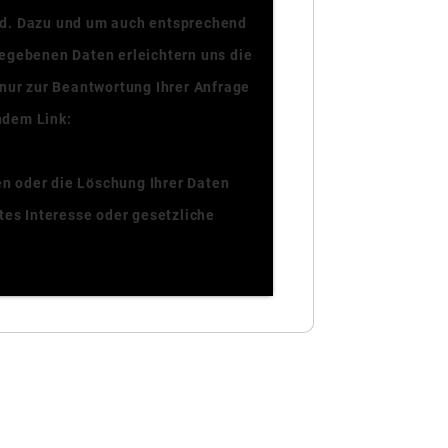
ird. Dazu und um auch entsprechend
gegebenen Daten erleichtern uns die
 nur zur Beantwortung Ihrer Anfrage
endem Link:
Datenschutzerklärung
n oder die Löschung Ihrer Daten
tes Interesse oder gesetzliche