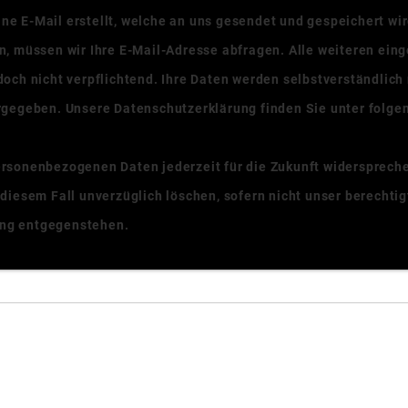
ne E-Mail erstellt, welche an uns gesendet und gespeichert w
n, müssen wir Ihre E-Mail-Adresse abfragen. Alle weiteren ein
doch nicht verpflichtend. Ihre Daten werden selbstverständlich
ergegeben. Unsere Datenschutzerklärung finden Sie unter folg
ersonenbezogenen Daten jederzeit für die Zukunft widerspreche
 diesem Fall unverzüglich löschen, sofern nicht unser berechtig
ung entgegenstehen.