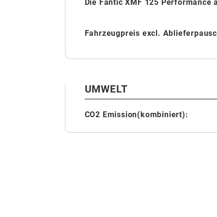
Die Fantic XMF 125 Performance ab
Fahrzeugpreis excl. Ablieferpaus
UMWELT
CO2 Emission(kombiniert):