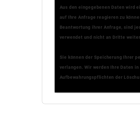
Aus den eingegebenen Daten wird ei
auf Ihre Anfrage reagieren zu könne
Beantwortung ihrer Anfrage, sind je
verwendet und nicht an Dritte weit
Sie können der Speicherung Ihrer p
verlangen. Wir werden Ihre Daten in
Aufbewahrungspflichten der Lösch