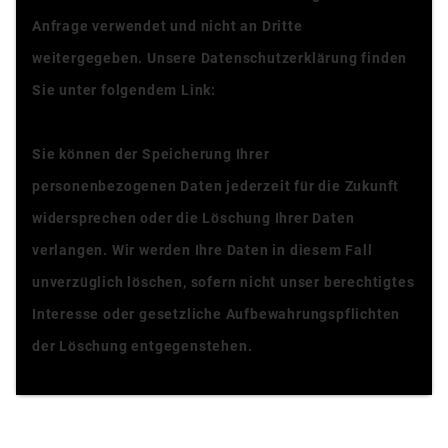
Anfrage verwendet und nicht an Dritte
weitergegeben. Unsere Datenschutzerklärung finden
Sie unter folgendem Link:
Datenschutzerklärung
Sie können der Speicherung Ihrer
personenbezogenen Daten jederzeit für die Zukunft
widersprechen oder die Löschung Ihrer Daten
verlangen. Wir werden Ihre Daten in diesem Fall
unverzüglich löschen, sofern nicht unser berechtigtes
Interesse oder gesetzliche Aufbewahrungspflichten
der Löschung entgegenstehen.