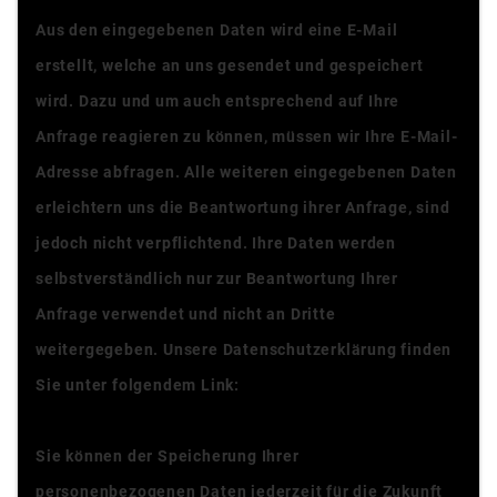
Aus den eingegebenen Daten wird eine E-Mail
erstellt, welche an uns gesendet und gespeichert
wird. Dazu und um auch entsprechend auf Ihre
Anfrage reagieren zu können, müssen wir Ihre E-Mail-
Adresse abfragen. Alle weiteren eingegebenen Daten
erleichtern uns die Beantwortung ihrer Anfrage, sind
jedoch nicht verpflichtend. Ihre Daten werden
selbstverständlich nur zur Beantwortung Ihrer
Anfrage verwendet und nicht an Dritte
weitergegeben. Unsere Datenschutzerklärung finden
Sie unter folgendem Link:
Datenschutzerklärung
Sie können der Speicherung Ihrer
personenbezogenen Daten jederzeit für die Zukunft