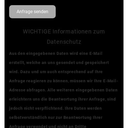
Anfrage senden
WICHTIGE Informationen zum
Datenschutz
Aus den eingegebenen Daten wird eine E-Mail
erstellt, welche an uns gesendet und gespeichert
wird. Dazu und um auch entsprechend auf Ihre
Anfrage reagieren zu können, müssen wir Ihre E-Mail-
Adresse abfragen. Alle weiteren eingegebenen Daten
erleichtern uns die Beantwortung ihrer Anfrage, sind
jedoch nicht verpflichtend. Ihre Daten werden
selbstverständlich nur zur Beantwortung Ihrer
Anfrage verwendet und nicht an Dritte