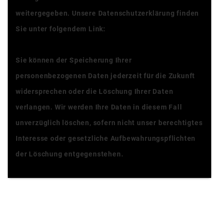
weitergegeben. Unsere Datenschutzerklärung finden
Sie unter folgendem Link:
Datenschutzerklärung
Sie können der Speicherung Ihrer
personenbezogenen Daten jederzeit für die Zukunft
widersprechen oder die Löschung Ihrer Daten
verlangen. Wir werden Ihre Daten in diesem Fall
unverzüglich löschen, sofern nicht unser berechtigtes
Interesse oder gesetzliche Aufbewahrungspflichten
der Löschung entgegenstehen.